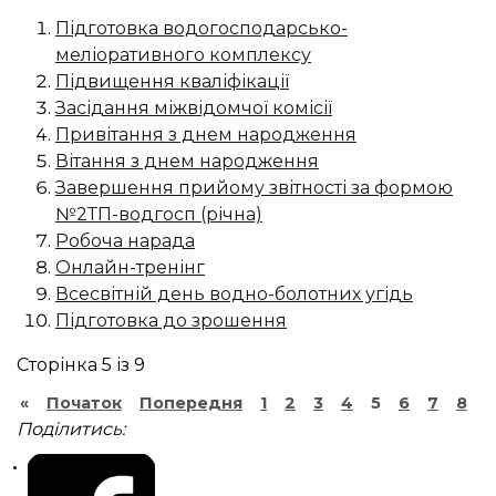
Підготовка водогосподарсько-
меліоративного комплексу
Підвищення кваліфікації
Засідання міжвідомчої комісії
Привітання з днем народження
Вітання з днем народження
Завершення прийому звітності за формою
№2ТП-водгосп (річна)
Робоча нарада
Онлайн-тренінг
Всесвітній день водно-болотних угідь
Підготовка до зрошення
Сторінка 5 із 9
«
Початок
Попередня
1
2
3
4
5
6
7
8
9
Поділитись: