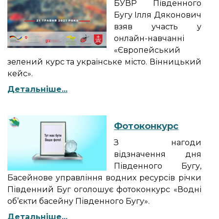
БУВР Південного
Бугу Ілля Дяконович
взяв участь у
онлайн-навчанні
«Європейський
зелений курс та українське місто. Вінницький
кейс».
Детальніше...
Фотоконкурс
З нагоди
відзначення дня
Південного Бугу,
Басейнове управління водних ресурсів річки
Південний Буг оголошує фотоконкурс «Водні
об’єкти басейну Південного Бугу».
Детальніше...