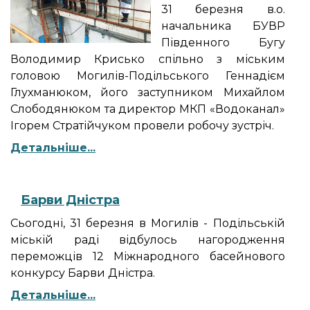
31 березня в.о.
начальника БУВР
Південного Бугу
Володимир Крисько спільно з міським
головою Могилів-Подільського Геннадієм
Глухманюком, його заступником Михайлом
Слободянюком та директор МКП «Водоканал»
Ігорем Стратійчуком провели робочу зустріч.
Детальніше...
Барви Дністра
Сьогодні, 31 березня в Могилів - Подільській
міській раді відбулось нагородження
переможців 12 Міжнародного басейнового
конкурсу Барви Дністра.
Детальніше...