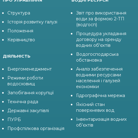
ПРО УПРАВЛІННЯ
ВОДНІ РЕСУРСИ
Структура
Звіт про використання
води за формою 2-ТП
Історія розвитку галузі
(водгосп)
Положення
Процедура укладання
договору на оренду
Керівництво
водних об'єктів
Водогосподарська
ДІЯЛЬНІСТЬ
обстановка
Енергоменеджмент
Аналіз забезпечення
водними ресурсами
Режими роботи
населення і галузей
водосховищ
економіки
Запобігання корупції
Гідрографічна мережа
Технічна рада
Якісний стан
поверхневих вод
Державні закупівлі
Інвентаризація водних
ПУРБ
об’єктів
Профспілкова організація