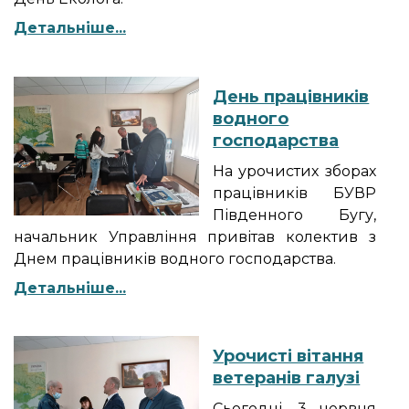
Детальніше...
День працівників
водного
господарства
На урочистих зборах
працівників БУВР
Південного Бугу,
начальник Управління привітав колектив з
Днем працівників водного господарства.
Детальніше...
Урочисті вітання
ветеранів галузі
Сьогодні, 3 червня