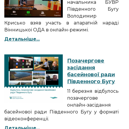
начальника БУВР
Південного Бугу
Володимир
Крисько взяв участь в апаратній нараді
Вінницької ОДА в онлайн-режимі.
Детальніше...
Позачергове
засідання
басейнової ради
Південного Бугу
11 березня відбулось
позачергове
онлайн-засідання
басейнової ради Південного Бугу у форматі
відеоконференції.
Детальніше...