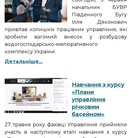
начальник БУВР
Південного Бугу
Ілля Дяконович
привітав колишніх працівник управління, які
зробили вагомий внесок у розбудову
водогосподарсько-меліоративного
комплексу України.
Детальніше...
Навчання з курсу
«Плани
управління
річковим
басейном»
27 травня року фахівці Управління прийняли
участь в наступному етапі навчання з курсу